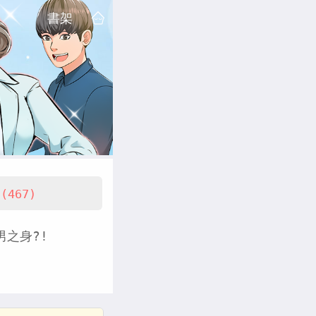
書架
(467)
之身?!