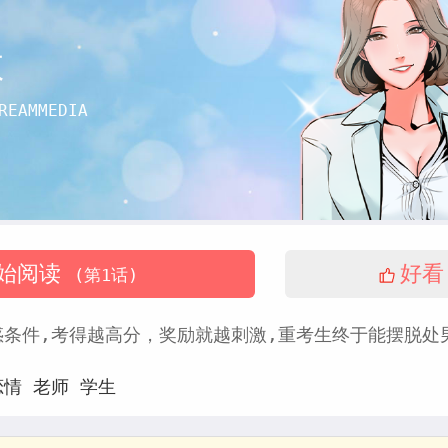
教
REAMMEDIA
中
始阅读
好看
(第1话)
条件,考得越高分，奖励就越刺激,重考生终于能摆脱处男
恋情
老师
学生