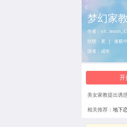
梦幻家
作者：
st.moon,C
狀態：
更 |
連載
讀者：
成年
开
美女家教提出诱惑
相关推荐：
地下